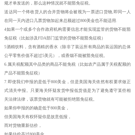
规才单发送的，那么这种情况就不能豁免征税。
送达同一个终收货人的合并货物将会被视为一票进口货物,即同一人
在同一天内进口几票货物加起来总额超过800美金也不能适用.
4如果一个或多个合作政府机构需要信息才能实现监管的货物不能豁
免征税（比如涉及FDA部门监管的货物不能豁免征税）
5酒精饮料，含有酒精的香水（除非了装运所有商品的装运国的总体
公平零售价值不超过5美元），或香烟不能被豁免征税。
6.属关税配额其中品类的商品不能免税（比如农产品属于关税配额的
产品不能豁免征税）
7.即使我们申报的是低于800美金，但是美国海关依然有权要求做正
式清关申报。只要海关怀疑发货申报低货值是为了避免遵守某些相
关法律法律，该票货物就有可能被拒绝豁免征税。
如果你申报的的确是低于800美金，
但美国海关有权怀疑你是故意低报，
而对货物重新估价，
如果估价高过800美金，