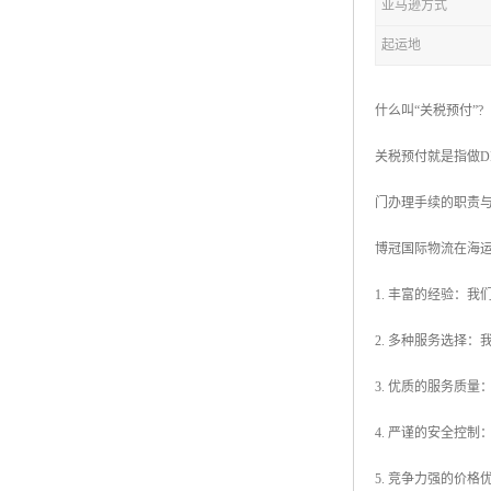
亚马逊方式
起运地
什么叫“关税预付”?
关税预付就是指做
门办理手续的职责
博冠国际物流在海
1. 丰富的经验：
2. 多种服务选择
3. 优质的服务质
4. 严谨的安全控
5. 竞争力强的价