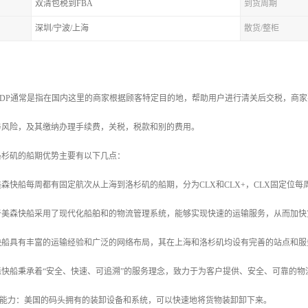
双清包税到FBA
到货周期
深圳/宁波/上海
散货/整柜
DDP通常是指在国内这里的商家根据顾客特定目的地，帮助用户进行清关后交税，商家
与风险，及其缴纳办理手续费，关税，税款和别的费用。
洛杉矶的船期优势主要有以下几点：
：美森快船每周都有固定航次从上海到洛杉矶的船期，分为CLX和CLX+，CLX固定位每
由于美森快船采用了现代化船舶和的物流管理系统，能够实现快速的运输服务，从而加
森快船具有丰富的运输经验和广泛的网络布局，其在上海和洛杉矶均设有完善的站点和
美森快船秉承着“安全、快速、可追溯”的服务理念，致力于为客户提供、安全、可靠的物
卸能力：美国的码头拥有的装卸设备和系统，可以快速地将货物装卸卸下来。