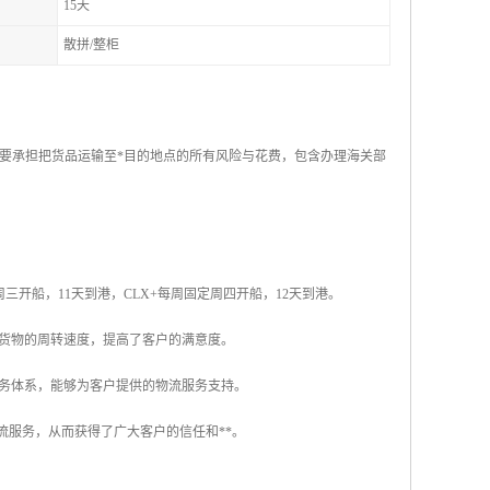
15天
散拼/整柜
要承担把货品运输至*目的地点的所有风险与花费，包含办理海关部
周三开船，11天到港，CLX+每周固定周四开船，12天到港。
快货物的周转速度，提高了客户的满意度。
服务体系，能够为客户提供的物流服务支持。
流服务，从而获得了广大客户的信任和**。