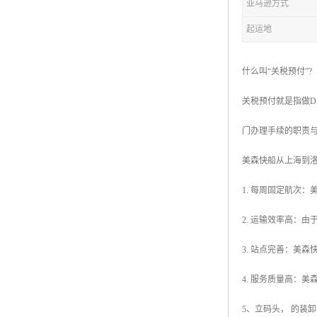
亚马逊方式
起运地
什么叫“关税预付”?
关税预付就是指做
门办理手续的职责
美森快船从上海到
1. 每周固定航次
2. 运输效率高：
3. 站点完善：美
4. 服务质量高：
5、立码头， 的装