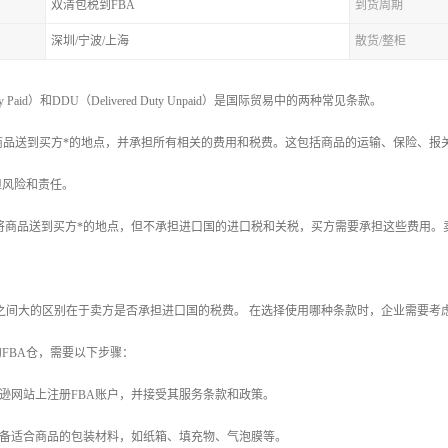
双清包税到FBA
到货周期
深圳/宁波/上海
散货/整柜
Duty Paid）和DDU（Delivered Duty Unpaid）是国际贸易中的两种常见条款。
商品送到买方*的地点，并承担所有相关的费用和税费。这包括商品的运输、保险、报
担风险和责任。
方将商品送到买方*的地点，但不承担进口国的进口税和关税，买方需要承担这些费用
U之间大的区别在于卖方是否承担进口国的税费。 在选择使用哪种条款时，企业需要
FBA仓，需要以下步骤：
马逊网站上注册FBA账户，并接受其服务条款和政策。
准备适合商品的包装材料，如纸箱、填充物、气泡膜等。