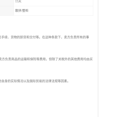
15天
散拼/整柜
关手续、货物的卸货和交付等。在这种条款下，卖方负责所有的事
。卖方负责商品的运输和保险等费用，但除了关税外的其他费用均由买
考虑自身的实际情况以及国际贸易的法律法规等因素。