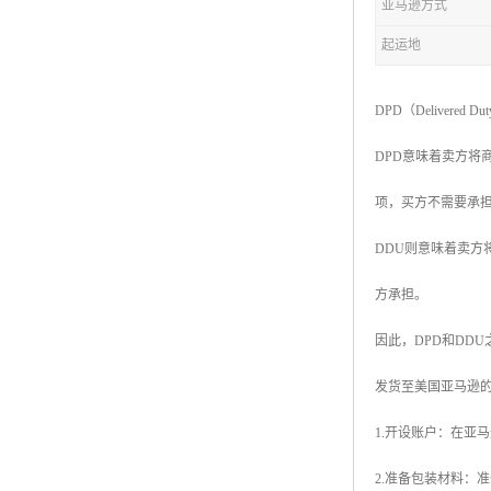
亚马逊方式
起运地
DPD（Delivered 
DPD意味着卖方将
项，买方不需要承
DDU则意味着卖
方承担。
因此，DPD和DD
发货至美国亚马逊的
1.开设账户：在亚
2.准备包装材料：