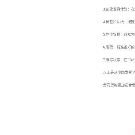
3.创建发货计划：
4.标签和贴纸：按
5.物流安排：选择
6.发货：将准备好
7.跟踪状态：在F
以上是从中国发货至
贵司货物更加适合