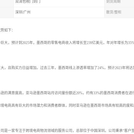
双清包税门到门
到货周期
深圳/广州
散货/整柜
优势如下：
巨大，预计到2025年，墨西哥的零售电商收入将增长至239亿美元，年对年增长为35%
，且购买力日益增加。过去三年，墨西哥线上渗透率增加了24%，预计2023年将达到52
逊的满意度高，亚马逊墨西哥站月访问量份额近20%，约有33%的墨西哥消费者在进
跨境电商具有巨大的市场潜力和消费者群体，同时亚马逊在墨西哥市场具有较高的度和
。
公司是一家专注于跨境电商物流领域的服务公司，总部位于中国深圳。公司秉承“客户