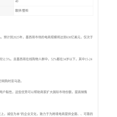
40
散拼/整柜
。预计到2025年，墨西哥市场的电商规模将达到630亿美元，仅次于
.5%。且墨西哥在线购物人群中，52%都在34岁以下，其中15-24
行网购时亚马逊。
用户黏性，这些优势可以帮助商家扩大国际市场份额，提高销售
至上，诚信为本”的企业文化，致力于为跨境电商提供全面、、可靠的