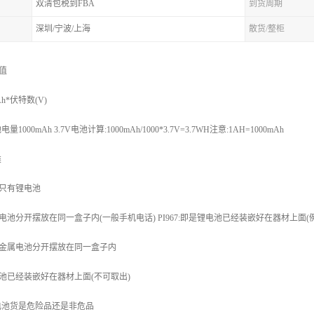
双清包税到FBA
到货周期
深圳/宁波/上海
散货/整柜
值
h*伏特数(V)
00mAh 3.7V电池计算:1000mAh/1000*3.7V=3.7WH注意:1AH=1000mAh
类
货也只有锂电池
锂电池分开摆放在同一盒子内(一般手机电话) PI967:即是锂电池已经装嵌好在器材上面(例如:
与锂金属电池分开摆放在同一盒子内
锂电池已经装嵌好在器材上面(不可取出)
电池货是危险品还是非危品