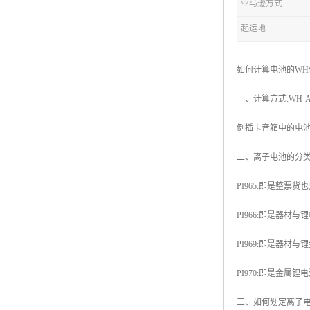
亚马逊方式
起运地
如何计算电池的WH
一、计算方式:WH-A
例插卡音箱中的电池电量10
二、离子电池的分
PI965:即是整票
PI966:即是器材与
PI969:即是器材
PI970:即是金属
三、如何划定离子