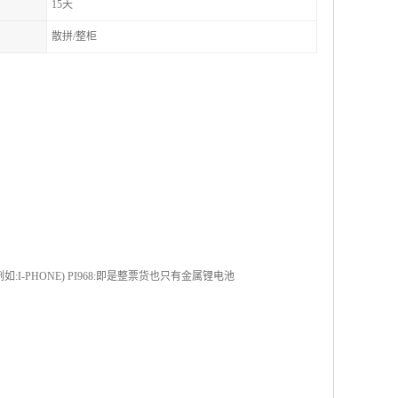
15天
散拼/整柜
I-PHONE) PI968:即是整票货也只有金属锂电池