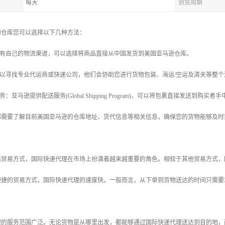
每天
到货周期
的仓库您可以选择以下几种方法：
您有自己的物流渠道，可以选择将商品直接从中国发货到美国亚马逊仓库。
可以寻找专业代运商或快递公司，他们会协助您进行货物包装、海运/空运及清关等整
：亚马逊提供配送服务(Global Shipping Program)，可以将包裹直接发送到
都需要了解目前美国亚马逊的仓库地址、货代信息等相关信息，确保您的货物能够及时
际贸易方式，国际快递代理在市场上扮演着越来越重要的角色。相较于其他贸易方式，
捷的贸易方式，国际快递代理的速度快。一般而言，从下单到货物送达的时间只需要3
。
理的服务范围广泛。无论货物是从哪里出发，都能够通过国际快递代理送达到目的地，