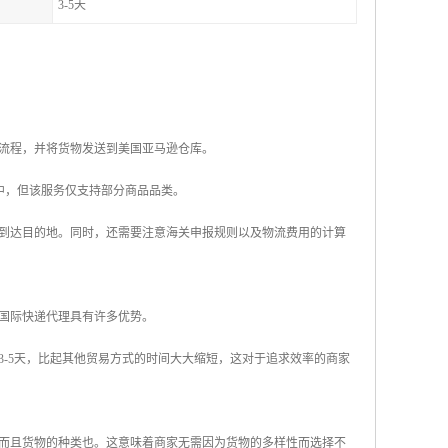
3-5天
个流程，并将货物发送到美国亚马逊仓库。
购买者手中，但该服务仅支持部分商品品类。
到达目的地。同时，还需要注意海关申报规则以及物流费用的计算
国际快递代理具有许多优势。
-5天，比起其他贸易方式的时间大大缩短，这对于追求效率的商家
而且货物的种类也。这意味着商家无需因为货物的多样性而选择不