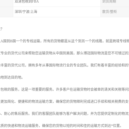
双清包税到FBA
到货周期
深圳/宁波/上海
散货/整柜
流？
从A国到B国一个的专线运输，所有的货物都是从这个到另一个的线路，就是跨境专线
家专业的货代公司来帮助您运输货物从中国到美国，那么博冠国际物流是您不可错过的
验丰富的货代公司，拥有多年从事国际物流行业的专业团队。我们有着丰富的经验和的
确地到达目的地。
清包税的服务，这是一项重要的服务。许多客户在运输货物时会被单的清关和关税等问
供更加简化、便捷和的物流运输方案，确保您的货物顺利完成进口手续和相关税费的支
心、耐心的售后服务。我们的客服团队能够为客户解决问题，并为您提供定制化的物流
优质的快递和物流运输服务，确保您的货物以短的时间和佳的运输方式到达*位置。