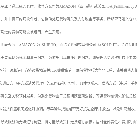
亚马逊FBA入仓时，收件方公司为AMAZON（亚马逊）或美国FBA(Fulfillment b
司，并非真正的终收件者，它协助处理货物清关及支付税金等事务，所以亚马逊入仓业
亚马逊的货物可能会被退回，产生费用。
表现为：AMAZON 为 SHIP TO，而清关代理或其他公司 为 SOLD TO。请注意明显
题主要体现为税金和清关问题。为避免出现快件出现问题，请寄件人务必按照以下要求
货物前，须和进口方协调货物清关以及签收事宜，确保货物抵达当地以后，清关联系人
真实进口方（买方或清关代理）的公司名称，地址，具体联系人，联系方式（电话、手
N不清关及关税预付服务，为避免货物由于关税问题出现滞留，寄运货物前请先确认关
方应就货件签收问题做好协调，尽早确认货物是否完好抵达仓库并派送，以免出现漏收
息导致服务商无法进行调查，将可能导致货件无法进行索偿，届时全部责任和费用将由