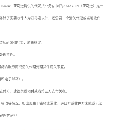
y Amazon：亚马逊提供的代发货业务)。因为AMAZON（亚马逊）是一
务除了需要收件人为亚马逊以外，还需要一个清关代理或当地收件
标记 SHIP TO，避免错误。
处理货件。
将配合服务商或清关代理处理货件清关事宜。
机和电子邮箱）。
税支付方，建议关税预付或者第三方支付关税。
、错收等情况。如出现由于错收或漏收，进口方或收件方未能或无法
寄件方承担。