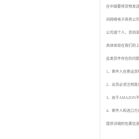
在中国要将货物发送至
间网络电子商务公
公司或个人，否则
具体体现在我们的上则
此类货件存在的问
1、寄件人在寄运
2、出货必须注明
3、由于AMAZO
4、寄件人和进口
提供详细的包裹信