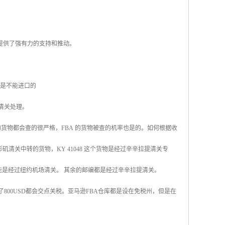
提供了强有力的支持和推动。
件是不能进口的
代清关处理。
货物都会查的很严格，FBA 的货物被查的机率也是的。如何根据收
杉矶清关中转的货物，KY 41048 这个货物是经过辛辛拉提清关专
有可能是经过纽约机场清关。 其余的邮编都是经过辛辛拉提清关。
了800USD都会交点关税。亚马逊FBA仓库都是设在免税州，但是在