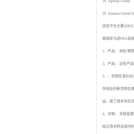
19. Vipshop Global
20. Amazon Global St
这些平台主要以B2
美国亚马逊FBA容
1、产品： 例如 
2、产品： 这些产
3、：货物在洛杉矶
件地址判断货物在哪个
运。做了很多年的货
4、关税： 关税是
经过清关转运城市的