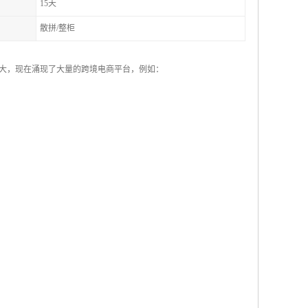
15天
散拼/整柜
和壮大，现在涌现了大量的跨境电商平台，例如：