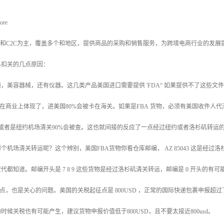
ore
C和C2C为主，覆盖多个和地区，提供商品的采购和销售服务，为跨境电商行业的发展
易扣关的几点原因：
眼镜，美容器械，还有仪器。这几类产品美国进口需要提供 'FDA“ 如果提供不了这些文
品在商业上体现了，进美国80%会被卡在海关。如果是FBA 货物，必须有美国收件人
或者是纽约机场清关90%会被查。这也就间接的反应了一点经过纽约或者洛杉矶转运的
机场清关转运呢？这个辨别，美国FBA货物你看仓库邮编， AZ 85043 这是经过洛
代都知道。邮编开头是 7 8 9 这些货物是经过洛杉矶清关转运，邮编是 0 开头的
重点，也是关心的问题。美国的关税起征点是 800USD ，正常的国际快递包裹申报超过
时候关税也有可能产生，建议货物申报价值低于800USD，且不要太接近800usd。