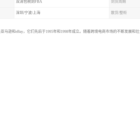
双清包税到FBA
到货周期
深圳/宁波/上海
散货/整柜
亚马逊和eBay，它们先后于1995年和1998年成立。随着跨境电商市场的不断发展