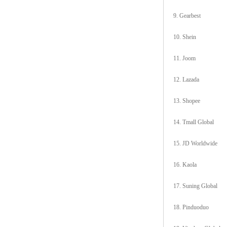
9. Gearbest
10. Shein
11. Joom
12. Lazada
13. Shopee
14. Tmall Global
15. JD Worldwide
16. Kaola
17. Suning Global
18. Pinduoduo