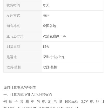
收货时间
每天
发运方式
海运
销售地点
全国各地
亚马逊方式
双清包税到FBA
到货周期
15天
起运地
深圳/宁波/上海
散货/整柜
散拼/整柜
如何计算电池的WH值
一、计算方式:WH-Ah*伏特数(V)
例插卡音箱中的电池电量1000mAh 3.7V电池计