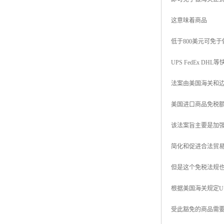
这意味着商品
低于800美元可免
UPS FedEx D
法案由美国海关和边境
美国进口商品免税
该法案旨主要是加
简化和促进合法贸
但是这个免税法规
根据美国海关规定U.S.Cust
受此豁免的商品需