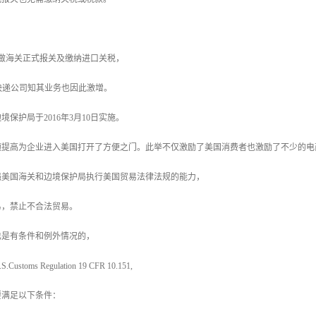
于做海关正式报关及缴纳进口关税，
HL等快递公司知其业务也因此激增。
保护局于2016年3月10日实施。
额提高为企业进入美国打开了方便之门。此举不仅激励了美国消费者也激励了不少的电
强美国海关和边境保护局执行美国贸易法律法规的能力，
易，禁止不合法贸易。
也是有条件和例外情况的，
oms Regulation 19 CFR 10.151,
要满足以下条件：