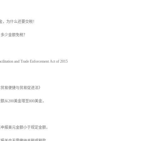
美金，为什么还要交税！
，多少金额免税？
tation and Trade Enforcement Act of 2015
5年贸易便捷与贸易促进法》
从200美金增至800美金，
其申报美元金额小于规定金额，
式报关也无需缴纳关税或税款。