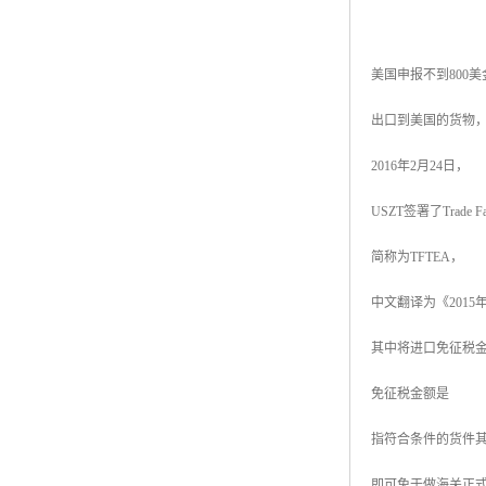
美国申报不到800
出口到美国的货物
2016年2月24日，
USZT签署了Trade Facili
简称为TFTEA，
中文翻译为《201
其中将进口免征税金额
免征税金额是
指符合条件的货件
即可免于做海关正