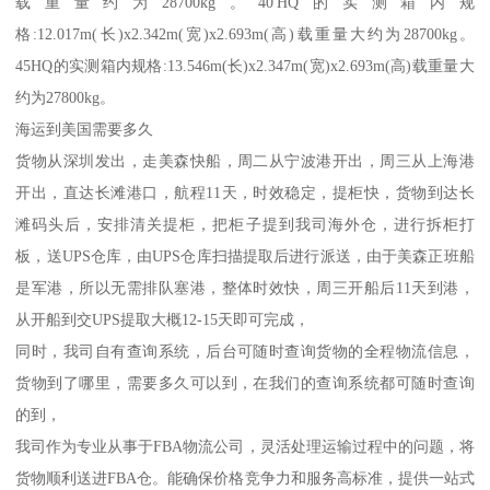
载重量约为28700kg。40'HQ的实测箱内规
格:12.017m(长)x2.342m(宽)x2.693m(高)载重量大约为28700kg。
45HQ的实测箱内规格:13.546m(长)x2.347m(宽)x2.693m(高)载重量大
约为27800kg。
海运到美国需要多久
货物从深圳发出，走美森快船，周二从宁波港开出，周三从上海港
开出，直达长滩港口，航程11天，时效稳定，提柜快，货物到达长
滩码头后，安排清关提柜，把柜子提到我司海外仓，进行拆柜打
板，送UPS仓库，由UPS仓库扫描提取后进行派送，由于美森正班船
是军港，所以无需排队塞港，整体时效快，周三开船后11天到港，
从开船到交UPS提取大概12-15天即可完成，
同时，我司自有查询系统，后台可随时查询货物的全程物流信息，
货物到了哪里，需要多久可以到，在我们的查询系统都可随时查询
的到，
我司作为专业从事于FBA物流公司，灵活处理运输过程中的问题，将
货物顺利送进FBA仓。能确保价格竞争力和服务高标准，提供一站式