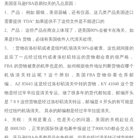
美国亚马逊FBA容易扣关的几点原因：
1、产品： 例如 眼镜，美容器械，还有仪器。这几类产品美国进口
需要提供 'FDA“ 如果提供不了这些文件是不能进口的
2、产品： 这些产品在商业上体现了，进美国80%会被卡在海关。如
果是FBA 货物，必须有美国收件人代清关处理。
3、：货物在洛杉矶或者是纽约机场清关90%会被查。这也就间接的
反应了一点经过纽约或者洛杉矶转运的货物都会查的很严格，
FBA 的货物被查的机率也是的。如何根据收件地址判断货物在哪个
机场清关转运呢？这个辨别，美国FBA货物你看仓库邮
编， AZ 85043 这是经过洛杉矶清关中转的货物，KY 41048 这个货
物是经过辛辛拉提清关专运。做了很多年的货代都知道。邮编开头
是 7 8 9 这些货物是经过洛杉矶清关转运，邮编是 0 开头的有可能是
经过纽约机场清关。 其余的邮编都是经过辛辛拉提清关。
4、关税： 关税是重点，也是关心的问题。美国的关税起征点
是 800USD ，正常的国际快递包裹申报超过了800USD都会交点关
税。亚马逊FBA仓库都是设在免税州，但是在经过清关转运城市的时