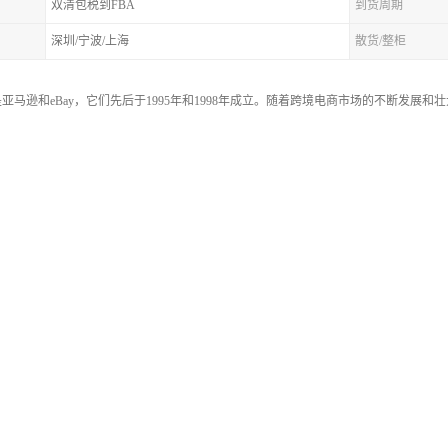
双清包税到FBA
到货周期
深圳/宁波/上海
散货/整柜
亚马逊和eBay，它们先后于1995年和1998年成立。随着跨境电商市场的不断发展