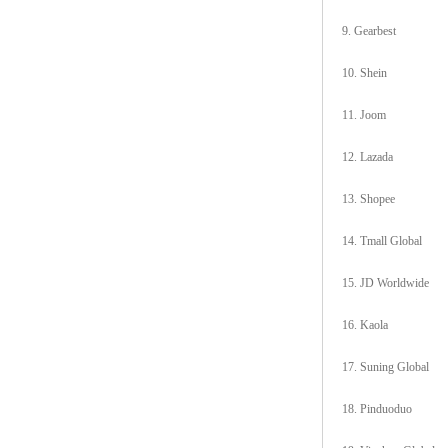
9. Gearbest
10. Shein
11. Joom
12. Lazada
13. Shopee
14. Tmall Global
15. JD Worldwide
16. Kaola
17. Suning Global
18. Pinduoduo