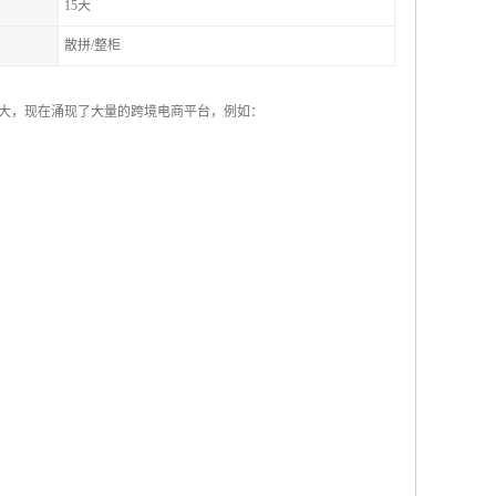
15天
散拼/整柜
和壮大，现在涌现了大量的跨境电商平台，例如：