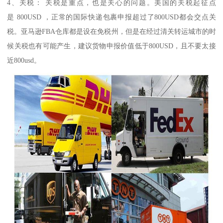
4、关税： 关税是重点，也是关心的问题。美国的关税起征点
是 800USD ，正常的国际快递包裹申报超过了800USD都会交点关
税。亚马逊FBA仓库都是设在免税州，但是在经过清关转运城市的时
候关税也有可能产生，建议货物申报价值低于800USD，且不要太接
近800usd。