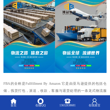
FBA的全称是Fullfillment By Amazon.它是由亚马逊提供的包括仓
储，拣货打包，派送，收款，客服与退货处理的一条龙式物流服
务。
FBA的优势：
首页
在线QQ
13632838681
在线留言