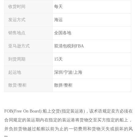
收货时间
每天
发运方式
海运
销售地点
全国各地
亚马逊方式
双清包税到FBA
到货周期
15天
起运地
深圳/宁波/上海
散货/整柜
散拼/整柜
FOB(Free On Board):船上交货(指定装运港)，该术语规定卖方必须在
合同规定的装运期内在指定的装运港将货物交至买方指定的船上，
并负担货物越过船舷以前为止的一切费用和货物灭失或损坏的风