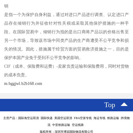
销
是指一个为保护自身利益，通过对进口产品进行调查、认定进口产
品存在倾销行为并征收针对性关税或采取其他保护措施的一种手
段。在国际贸易中，倾销行为指的是出口商将产品以的价格出售至
另一个市场，导致该市场中同类产品的生产商遭受不公平竞争和损
失的情况。因此，措施属于经贸方面的贸易救济措施之一，目的是
保护本国产业免于受到不公平竞争的影响。
CIF（成本、保险费和运费）-卖家负责运输和保险费用，同时对货物
的成本负责。
m.bggjwl.b2b168.com
Top
主营产品：国际海空运双清 国际快递 美国空运双清 FBA空派专线 海运专线 铁路运输 跨境物
流 中亚铁路运输 空运线路
版权所有：深圳市博冠国际物流有限公司