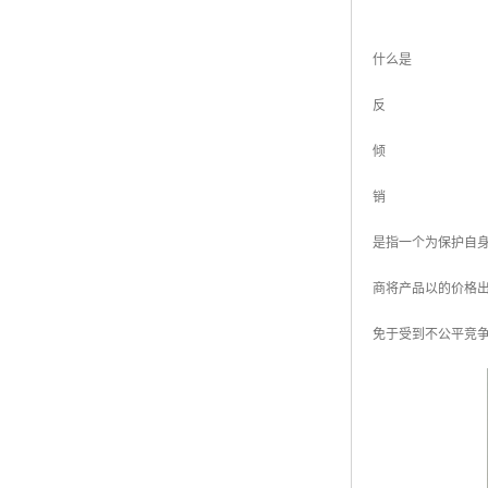
什么是
反
倾
销
是指一个为保护自
商将产品以的价格
免于受到不公平竞