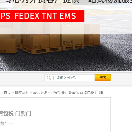
置：
首页
>
供应商机
>
海运专线
> 西安到墨西哥海运 双清包税 门到门
清包税 门到门
览数：55