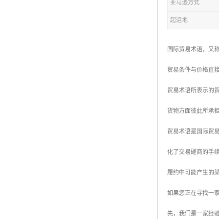
亚马逊方式
起运地
国际贸易术语，又
贸易条件与价格直
贸易术语所表示的贸
货物方面彼此所承
贸易术语是国际贸
化了交易磋商的手
履约中可能产生的
如果您正在寻找一
先，我们是一家经