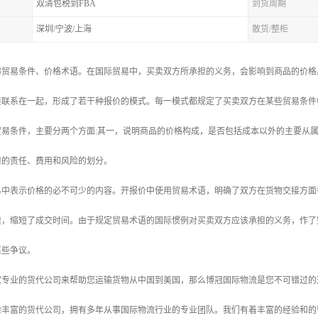
双清包税到FBA
到货周期
深圳/宁波/上海
散货/整柜
称贸易条件、价格术语。在国际贸易中，买卖双方所承担的义务，会影响到商品的价格
接联系在一起，形成了若干种报价的模式。每一模式都规定了买卖双方在某些贸易条件
易条件，主要分两个方面:其一，说明商品的价格构成，是否包括成本以外的主要从属
担的责任、费用和风险的划分。
易中表示价格的必不可少的内容。开报价中使用贸易术语，明确了双方在货物交接方面
续，缩短了成交时间。由于规定贸易术语的国际惯例对买卖双方应该承担的义务，作了
某些争议。
家专业的货代公司来帮助您运输货物从中国到美国，那么博冠国际物流是您不可错过的
验丰富的货代公司，拥有多年从事国际物流行业的专业团队。我们有着丰富的经验和的