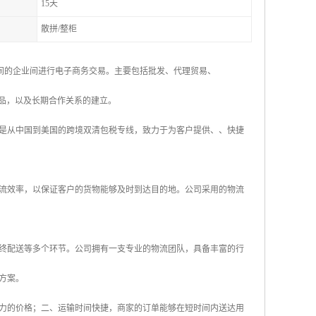
15天
散拼/整柜
之间的企业间进行电子商务交易。主要包括批发、代理贸易、
产品，以及长期合作关系的建立。
是从中国到美国的跨境双清包税专线，致力于为客户提供、、快捷
流效率，以保证客户的货物能够及时到达目的地。公司采用的物流
终配送等多个环节。公司拥有一支专业的物流团队，具备丰富的行
方案。
力的价格；二、运输时间快捷，商家的订单能够在短时间内送达用