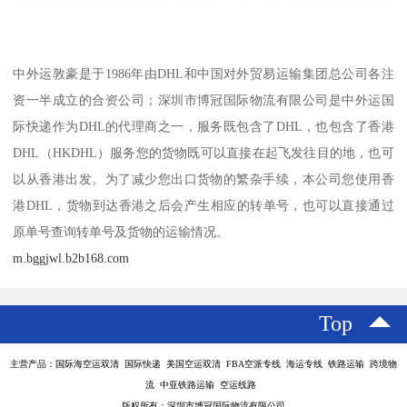
中外运敦豪是于1986年由DHL和中国对外贸易运输集团总公司各注
资一半成立的合资公司；深圳市博冠国际物流有限公司是中外运国
际快递作为DHL的代理商之一，服务既包含了DHL，也包含了香港
DHL（HKDHL）服务您的货物既可以直接在起飞发往目的地，也可
以从香港出发。为了减少您出口货物的繁杂手续，本公司您使用香
港DHL，货物到达香港之后会产生相应的转单号，也可以直接通过
原单号查询转单号及货物的运输情况。
m.bggjwl.b2b168.com
Top
主营产品：国际海空运双清 国际快递 美国空运双清 FBA空派专线 海运专线 铁路运输 跨境物
流 中亚铁路运输 空运线路
版权所有：深圳市博冠国际物流有限公司