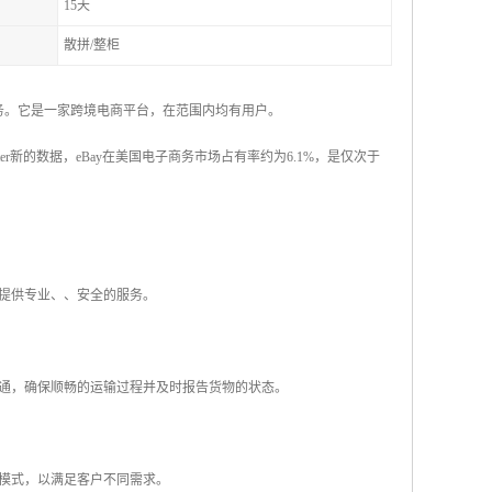
15天
散拼/整柜
）业务。它是一家跨境电商平台，在范围内均有用户。
keter新的数据，eBay在美国电子商务市场占有率约为6.1%，是仅次于
户提供专业、、安全的服务。
沟通，确保顺畅的运输过程并及时报告货物的状态。
务模式，以满足客户不同需求。