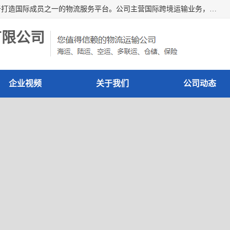
深圳市博冠国际物流有限公司是一家国际化物流公司，致力于打造国际成员之一的物流服务平台。公司主营国际跨境运输业务，提供国际快递、FBA空派专线、国际海空运、国际空运专线、中欧铁路运输等国际海空运、国际快递、国际铁路运输及跨境专线物流等各类进出口运输方面的业务。
有限公司
企业视频
关于我们
公司动态