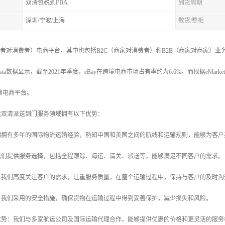
双清包税到FBA
到货周期
深圳/宁波/上海
散货/整柜
（消费者对消费者）电商平台，其中也包括B2C（商家对消费者）和B2B（商家对商家
ista数据显示，截至2021年季度，eBay在跨境电商市场占有率约为6.6%。而根据eMar
的第电商平台。
运双清派送到门服务领域拥有以下优势：
我们拥有多年的国际物流运输经验，熟知中国和美国之间的航线和运输规则，能够为客
：我们提供服务选择，包括全程跟踪、海运、清关、派送等，能够满足不同客户的需求。
量：我们高度关注客户的需求，注重服务质量，在整个运输过程中，保持与客户的及时
制：我们采用的安全措施，确保货物在运输过程中得到妥善保护，减少损失和风险。
格优势：我们与多家航运公司及国际运输代理合作，能够提供优惠的价格和更灵活的服