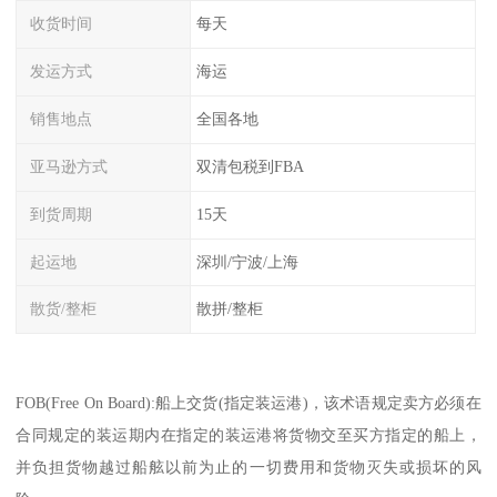
收货时间
每天
发运方式
海运
销售地点
全国各地
亚马逊方式
双清包税到FBA
到货周期
15天
起运地
深圳/宁波/上海
散货/整柜
散拼/整柜
FOB(Free On Board):船上交货(指定装运港)，该术语规定卖方必须在
合同规定的装运期内在指定的装运港将货物交至买方指定的船上，
并负担货物越过船舷以前为止的一切费用和货物灭失或损坏的风