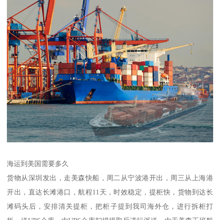
海运到美国需要多久
货物从深圳发出，走美森快船，周二从宁波港开出，周三从上海港
开出，直达长滩港口，航程11天，时效稳定，提柜快，货物到达长
滩码头后，安排清关提柜，把柜子提到我司海外仓，进行拆柜打