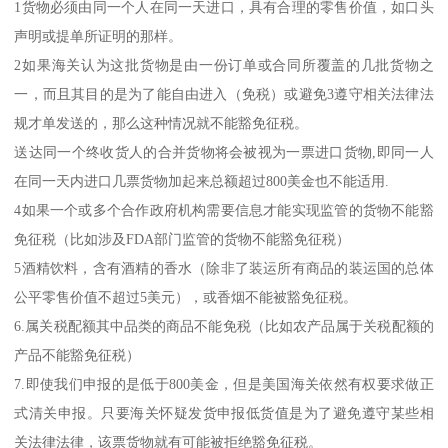
1货物必须由同一个人在同一天进口，具有合理的零售价值，如口头
声明或提单所证明的那样。
2如果海关认为这批货物是由一份订单或合同所覆盖的几批货物之
一，而且其目的是为了能自由进入（免税）或避免3遵守相关法律法
规才单发送的，那么这种情况就不能豁免征税。
送达同一个终收货人的合并货物将会被视为一票进口货物,即同一人
在同一天内进口几票货物加起来总额超过800美金也不能适用.
4如果一个或多个合作政府机构需要信息才能实现监管的货物不能豁
免征税（比如涉及FDA部门监管的货物不能豁免征税）
5酒精饮料，含有酒精的香水（除非了装运所有商品的装运国的总体
公平零售价值不超过5美元），或香烟不能被豁免征税。
6.属关税配额其中品类的商品不能免税（比如农产品属于关税配额的
产品不能豁免征税）
7.即使我们申报的是低于800美金，但是美国海关依然有权要求做正
式清关申报。只要海关怀疑发货申报低货值是为了避免遵守某些相
关法律法律，该票货物就有可能被拒绝豁免征税。