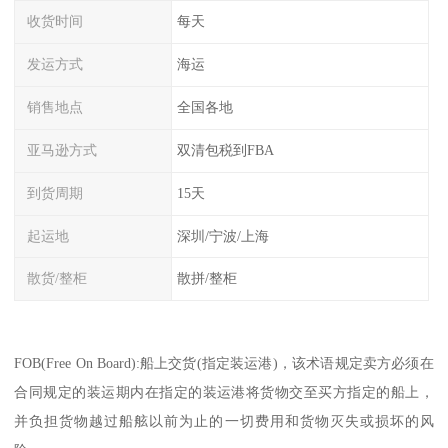
收货时间
每天
发运方式
海运
销售地点
全国各地
亚马逊方式
双清包税到FBA
到货周期
15天
起运地
深圳/宁波/上海
散货/整柜
散拼/整柜
FOB(Free On Board):船上交货(指定装运港)，该术语规定卖方必须在
合同规定的装运期内在指定的装运港将货物交至买方指定的船上，
并负担货物越过船舷以前为止的一切费用和货物灭失或损坏的风