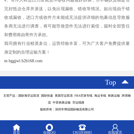
完好抵达仓库并派送，以免出现漏收、错收等情况。如出现由于错
收或漏收，进口方或收件方未能或无法提供详细的包裹信息导致服
务商无法进行调查，将可能导致货件无法进行索偿，届时全部责任
和费用将由寄件方承担。
我司拥有行业精英多位，运营经验丰富，可为广大客户免费提供量
身定制的合理运输方案！
m.bggjwl.b2b168.com
Top
主营产品：国际海空运双清 国际快递 美国空运双清 FBA空派专线 海运专线 铁路运输 跨境物
流 中亚铁路运输 空运线路
版权所有：深圳市博冠国际物流有限公司
首页
在线QQ
13632838681
在线留言