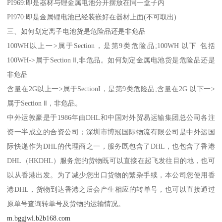
PI969:即是器材与锂金属电池分开摆放在同一盒子内
PI970:即是金属锂电池已经装嵌好在器材上面(不可取出)
三、如何划定离子电池货是危险品还是非危品
100WH以上一>属于Section，是第9类危险品;100WH 以下 包括
100WH->属于Section Ⅱ,非危品。如何划定金属电池货是危险品还是
非危品
含量在2G以上一>属于SectionI，是第9类危险品;含量在2G 以下一>
属于Section Ⅱ，非危品。
中外运敦豪是于1986年由DHL和中国对外贸易运输集团总公司各注
资一半成立的合资公司；深圳市博冠国际物流有限公司是中外运国
际快递作为DHL的代理商之一，服务既包含了DHL，也包含了香港
DHL（HKDHL）服务您的货物既可以直接在起飞发往目的地，也可
以从香港出发。为了减少您出口货物的繁杂手续，本公司您使用香
港DHL，货物到达香港之后会产生相应的转单号，也可以直接通过
原单号查询转单号及货物的运输情况。
m.bggjwl.b2b168.com