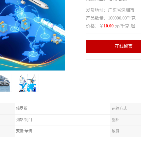
发货地址：广东省深圳市
产品数量：100000.00千克
价格：￥
10.00
元/千克 起
在线留言
俄罗斯
运输方式
到站/到门
整柜
双清/单清
散货