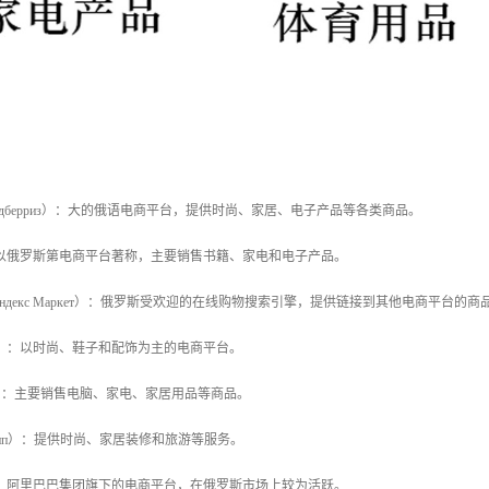
ies（Вайлдберриз）：大的俄语电商平台，提供时尚、家居、电子产品等各类商品。
он）：以俄罗斯第电商平台著称，主要销售书籍、家电和电子产品。
arket（Яндекс Маркет）：俄罗斯受欢迎的在线购物搜索引擎，提供链接到其他电商平台的商
амода）：以时尚、鞋子和配饰为主的电商平台。
лмарт）：主要销售电脑、家电、家居用品等商品。
КупиВип）：提供时尚、家居装修和旅游等服务。
ss Russia：阿里巴巴集团旗下的电商平台，在俄罗斯市场上较为活跃。