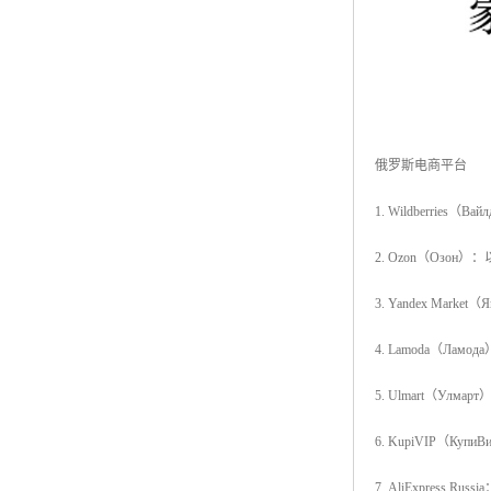
俄罗斯电商平台
1. Wildberr
2. Ozon（Оз
3. Yandex M
4. Lamoda（Л
5. Ulmart（У
6. KupiVIP（
7. AliExpre