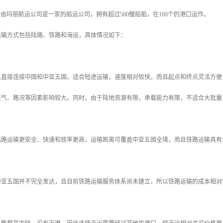
国自由玛丽航运公司是一家的船运公司，拥有超过500艘船舶，在160个的港口运作。
运输方式包括陆路、铁路和海运，具体情况如下：
以直接连接中国和中亚五国，适合短途运输，速度相对较快，而且起点和终点灵活方便
天气、路况等因素影响较大。同时，由于陆地资源有限，承载能力有限，不适合大批量
陆路运输更安全、快速和效率更高，运输距离可覆盖中亚五国全境，而且铁路运输具有
中亚五国并不完全发达，且目前铁路运输服务体系尚未建立，所以铁路运输的成本相对