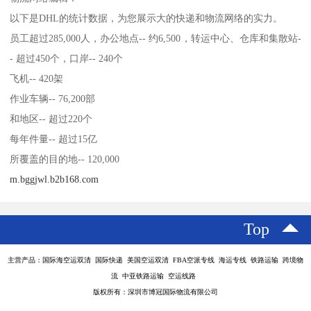
以下是DHL的统计数据，为您展示大的快递和物流网络的实力。
员工超过285,000人，办公地点-- 约6,500，转运中心、仓库和集散站-
- 超过450个，口岸-- 240个
飞机-- 420架
作业车辆-- 76,200部
和地区-- 超过220个
每年件量-- 超过15亿
所覆盖的目的地-- 120,000
m.bggjwl.b2b168.com
Top
主营产品：国际海空运双清 国际快递 美国空运双清 FBA空派专线 海运专线 铁路运输 跨境物
流 中亚铁路运输 空运线路
版权所有：深圳市博冠国际物流有限公司