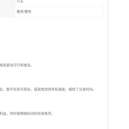
15天
散拼/整柜
电商更加可行和普及。
化、数字化和可视化，提高物流效率和速度，缩短了交易时间。
利益，同时保障国际间的贸易秩序。