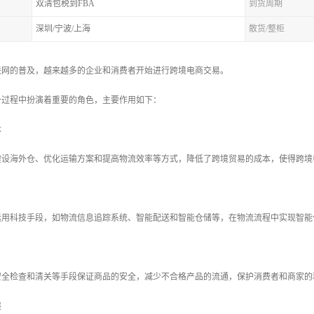
双清包税到FBA
到货周期
深圳/宁波/上海
散货/整柜
联网的普及，越来越多的企业和消费者开始进行跨境电商交易。
一过程中扮演着重要的角色，主要作用如下：
本
建设海外仓、优化运输方案和提高物流效率等方式，降低了跨境贸易的成本，使得跨境
运用科技手段，如物流信息追踪系统、智能配送和智能仓储等，在物流流程中实现智能
安全检查和清关等手段保证商品的安全，减少不合格产品的流通，保护消费者和商家的
展