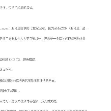
动性，带动了经济的增长。
y Amazon：亚马逊提供的代发货业务)。因为AMAZON（亚马逊）是一
务除了需要收件人为亚马逊以外，还需要一个清关代理或当地收件
标记 SHIP TO，避免错误。
处理货件。
将配合服务商或清关代理处理货件清关事宜。
机和电子邮箱）。
税支付方，建议关税预付或者第三方支付关税。