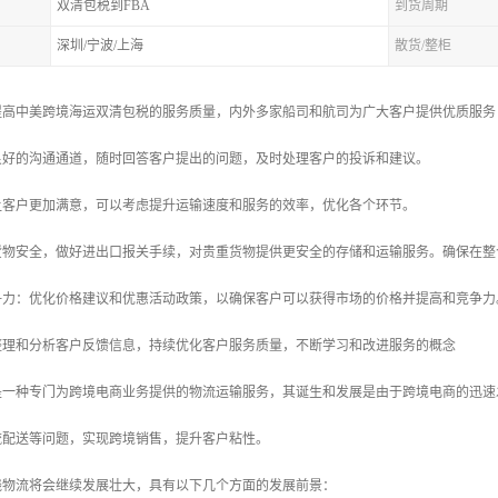
双清包税到FBA
到货周期
深圳/宁波/上海
散货/整柜
提高中美跨境海运双清包税的服务质量，内外多家船司和航司为广大客户提供优质服务
立良好的沟通通道，随时回答客户提出的问题，及时处理客户的投诉和建议。
了让客户更加满意，可以考虑提升运输速度和服务的效率，优化各个环节。
护货物安全，做好进出口报关手续，对贵重货物提供更安全的存储和运输服务。确保在
竞争力：优化价格建议和优惠活动政策，以确保客户可以获得市场的价格并提高和竞争力
时整理和分析客户反馈信息，持续优化客户服务质量，不断学习和改进服务的概念
是一种专门为跨境电商业务提供的物流运输服务，其诞生和发展是由于跨境电商的迅速
流配送等问题，实现跨境销售，提升客户粘性。
线物流将会继续发展壮大，具有以下几个方面的发展前景：